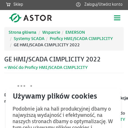
Sklep
Zaloguj/Utwórz konto
Poka
nawig
Strona główna
Wsparcie
EMERSON
Systemy SCADA
Proficy HMI/SCADA CIMPLICITY
GE HMI/SCADA CIMPLICITY 2022
GE HMI/SCADA CIMPLICITY 2022
« Wróć do Proficy HMI/SCADA CIMPLICITY
Data
Kategoria
Nazwa
Rozmiar
Akcja
mod.
Podobnie jak na hali produkcyjnej dbamy o
Jeśli chcesz znaleźć więcej plików oraz bazy wiedzy, wróć do
najwyższą wydajność i efektywność, na
kategorii nadrzędnej
Proficy HMI/SCADA CIMPLICITY
naszych stronach dbamy o optymalizację. W
tym celu używamy plików cookies i