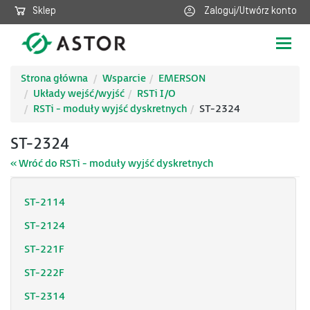
Sklep
Zaloguj/Utwórz konto
Poka
nawig
Strona główna
Wsparcie
EMERSON
Układy wejść/wyjść
RSTi I/O
RSTi - moduły wyjść dyskretnych
ST-2324
ST-2324
« Wróć do RSTi - moduły wyjść dyskretnych
ST-2114
ST-2124
ST-221F
ST-222F
ST-2314