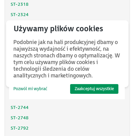
ST-2318
ST-2324
ST-2328
ST-2414
Podobnie jak na hali produkcyjnej dbamy o
ST-2424
najwyższą wydajność i efektywność, na
naszych stronach dbamy o optymalizację. W
ST-2514
tym celu używamy plików cookies i
ST-2524
technologii śledzenia do celów
analitycznych i marketingowych.
ST-2614
ST-2624
Pozwól mi wybrać
Zaakceptuj wszystkie
ST-2742
ST-2744
ST-2748
ST-2792