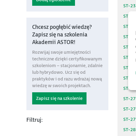
ST-2
ST-2
ST-2
Chcesz pogłębić wiedzę?
Zapisz się na szkolenia
ST-2
Akademii ASTOR!
ST-2
Rozwijaj swoje umiejętności
ST-2
techniczne dzięki certyfikowanym
szkoleniom – stacjonarnie, zdalnie
ST-2
lub hybrydowo. Ucz się od
ST-2
praktyków i od razu wdrażaj nową
wiedzę w swoich projektach.
ST-2
Zapisz się na szkolenie
ST-2
ST-2
ST-2
Filtruj:
ST-2