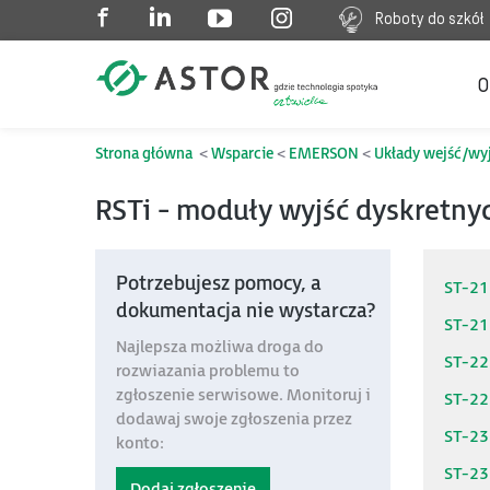
Roboty do szkół
O
Strona główna
Wsparcie
EMERSON
Układy wejść/wy
RSTi - moduły wyjść dyskretn
Potrzebujesz pomocy, a
ST-2
dokumentacja nie wystarcza?
ST-2
Najlepsza możliwa droga do
ST-22
rozwiazania problemu to
zgłoszenie serwisowe. Monitoruj i
ST-22
dodawaj swoje zgłoszenia przez
ST-2
konto:
ST-2
Dodaj zgłoszenie