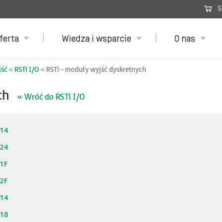
S
ferta
Wiedza i wsparcie
O nas
jść
RSTi I/O
RSTi - moduły wyjść dyskretnych
ych
« Wróć do RSTi I/O
114
124
1F
2F
314
318