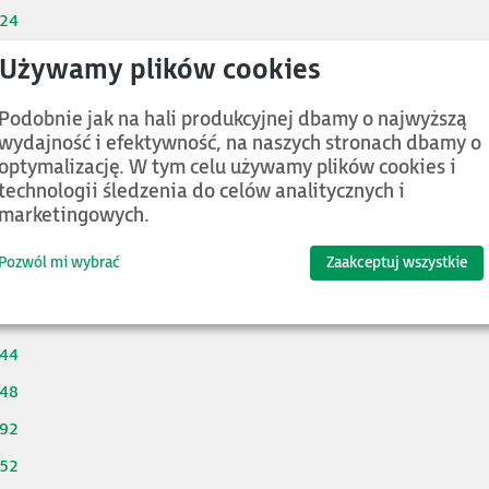
324
328
414
Podobnie jak na hali produkcyjnej dbamy o najwyższą
424
wydajność i efektywność, na naszych stronach dbamy o
optymalizację. W tym celu używamy plików cookies i
514
technologii śledzenia do celów analitycznych i
524
marketingowych.
614
Pozwól mi wybrać
Zaakceptuj wszystkie
624
742
744
748
792
852