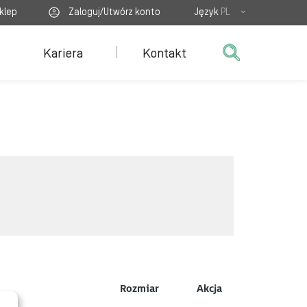
klep
Zaloguj/Utwórz konto
Język
PL
Kariera
Kontakt
Rozmiar
Akcja