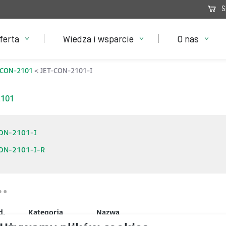
S
ferta
Wiedza i wsparcie
O nas
-CON-2101
JET-CON-2101-I
2101
ON-2101-I
ON-2101-I-R
d.
Kategoria
Nazwa