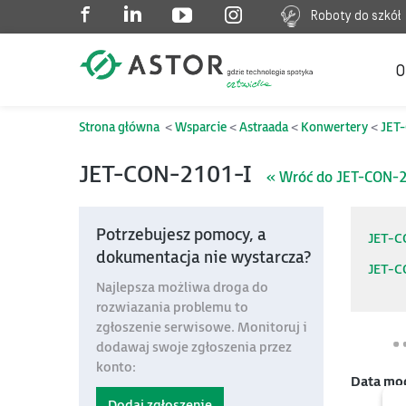
Roboty do szkół
O
Strona główna
Wsparcie
Astraada
Konwertery
JET
JET-CON-2101-I
« Wróć do JET-CON-
Potrzebujesz pomocy, a
JET-C
dokumentacja nie wystarcza?
JET-C
Najlepsza możliwa droga do
rozwiazania problemu to
zgłoszenie serwisowe. Monitoruj i
dodawaj swoje zgłoszenia przez
konto:
Data mo
Dodaj zgłoszenie