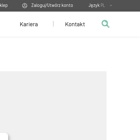
klep
Zaloguj/Utwórz konto
Język
PL
Kariera
Kontakt