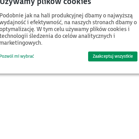
Podobnie jak na hali produkcyjnej dbamy o najwyższą
wydajność i efektywność, na naszych stronach dbamy o
optymalizację. W tym celu używamy plików cookies i
d.
Kategoria
Nazwa
technologii śledzenia do celów analitycznych i
marketingowych.
Jeśli chcesz znaleźć więcej plików ora
Pozwól mi wybrać
Zaakceptuj wszystkie