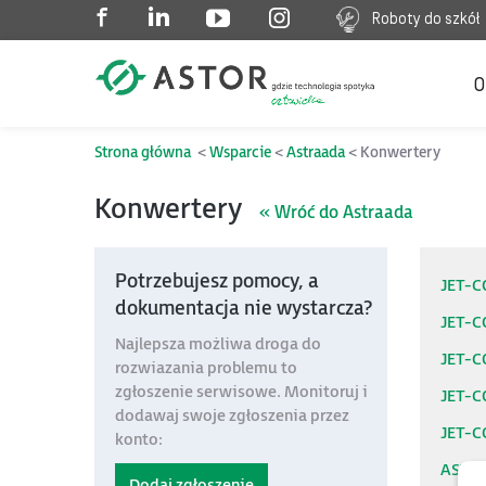
Roboty do szkół
O
Strona główna
Wsparcie
Astraada
Konwertery
Konwertery
« Wróć do Astraada
Potrzebujesz pomocy, a
JET-
dokumentacja nie wystarcza?
JET-
Najlepsza możliwa droga do
JET-
rozwiazania problemu to
zgłoszenie serwisowe. Monitoruj i
JET-
dodawaj swoje zgłoszenia przez
JET-
konto:
AST-
Dodaj zgłoszenie