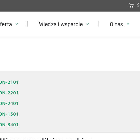
S
ferta
Wiedza i wsparcie
O nas
CON-2101
CON-2201
CON-2401
CON-1301
CON-3401
CON-485E