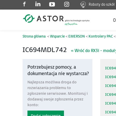
Roboty do szkół
O
Strona główna
Wsparcie
EMERSON
Kontrolery PAC
IC694MDL742
« Wróć do RX3i - moduł
Potrzebujesz pomocy, a
IC69
dokumentacja nie wystarcza?
IC69
Najlepsza możliwa droga do
IC69
rozwiazania problemu to
zgłoszenie serwisowe. Monitoruj i
IC69
dodawaj swoje zgłoszenia przez
IC69
konto:
IC69
Dodaj zgłoszenie