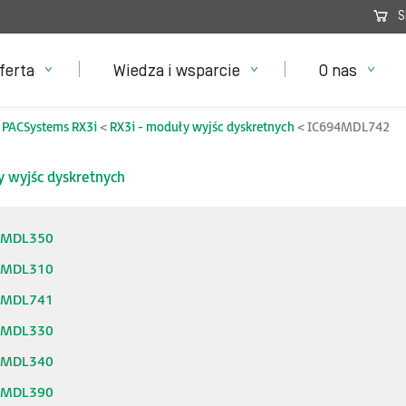
S
ferta
Wiedza i wsparcie
O nas
PACSystems RX3i
RX3i - moduły wyjśc dyskretnych
IC694MDL742
y wyjśc dyskretnych
4MDL350
4MDL310
4MDL741
4MDL330
4MDL340
4MDL390