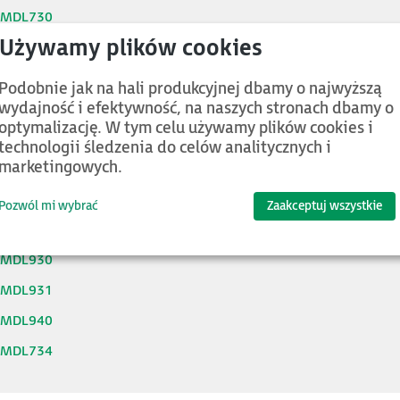
4MDL730
4MDL732
4MDL740
Podobnie jak na hali produkcyjnej dbamy o najwyższą
wydajność i efektywność, na naszych stronach dbamy o
4MDL742
optymalizację. W tym celu używamy plików cookies i
4MDL752
technologii śledzenia do celów analitycznych i
marketingowych.
4MDL753
4MDL754
Pozwól mi wybrać
Zaakceptuj wszystkie
4MDL916
4MDL930
4MDL931
4MDL940
4MDL734