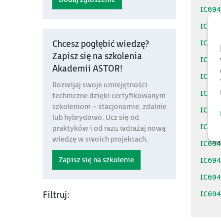
IC69
IC69
IC69
Chcesz pogłębić wiedzę?
Zapisz się na szkolenia
IC69
Akademii ASTOR!
IC69
Rozwijaj swoje umiejętności
IC69
techniczne dzięki certyfikowanym
szkoleniom – stacjonarnie, zdalnie
IC69
lub hybrydowo. Ucz się od
IC69
praktyków i od razu wdrażaj nową
wiedzę w swoich projektach.
IC69
Zapisz się na szkolenie
IC69
IC69
IC69
Filtruj: