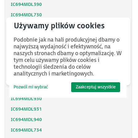
IC694MDL390
IC694MDL730
IC694MDL732
IC694MDL740
Podobnie jak na hali produkcyjnej dbamy o
IC694MDL742
najwyższą wydajność i efektywność, na
naszych stronach dbamy o optymalizację. W
IC694MDL752
tym celu używamy plików cookies i
technologii śledzenia do celów
IC694MDL753
analitycznych i marketingowych.
IC694MDL754
Pozwól mi wybrać
Zaakceptuj wszystkie
IC694MDL916
IC694MDL930
IC694MDL931
IC694MDL940
IC694MDL734