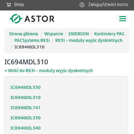
Sklep
Zaloguj/Utwórz konto
Poka
nawig
Strona główna
Wsparcie
EMERSON
Kontrolery PAC
PACSystems RX3i
RX3i - moduły wyjśc dyskretnych
IC694MDL310
IC694MDL310
« Wróć do RX3i - moduły wyjśc dyskretnych
IC694MDL350
IC694MDL310
IC694MDL741
IC694MDL330
IC694MDL340