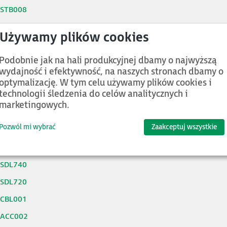
5STB008
5STB004
5SSF262
Podobnie jak na hali produkcyjnej dbamy o najwyższą
5SSE262
wydajność i efektywność, na naszych stronach dbamy o
5SSE102
optymalizację. W tym celu używamy plików cookies i
technologii śledzenia do celów analitycznych i
5SRD130
marketingowych.
5SRD121
Pozwól mi wybrać
Zaakceptuj wszystkie
5SDL920
5SDL910
5SDL740
5SDL720
5CBL001
5ACC002