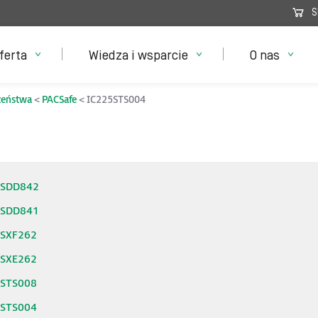
S
ferta
Wiedza i wsparcie
O nas
zeństwa
PACSafe
IC225STS004
5SDD842
5SDD841
5SXF262
5SXE262
5STS008
5STS004