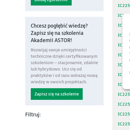
IC22
IC22
IC22
Chcesz pogłębić wiedzę?
Zapisz się na szkolenia
IC22
Akademii ASTOR!
IC22
Rozwijaj swoje umiejętności
IC22
techniczne dzięki certyfikowanym
szkoleniom – stacjonarnie, zdalnie
IC22
lub hybrydowo. Ucz się od
IC22
praktyków i od razu wdrażaj nową
wiedzę w swoich projektach.
IC22
Zapisz się na szkolenie
IC22
IC22
IC22
Filtruj:
IC22