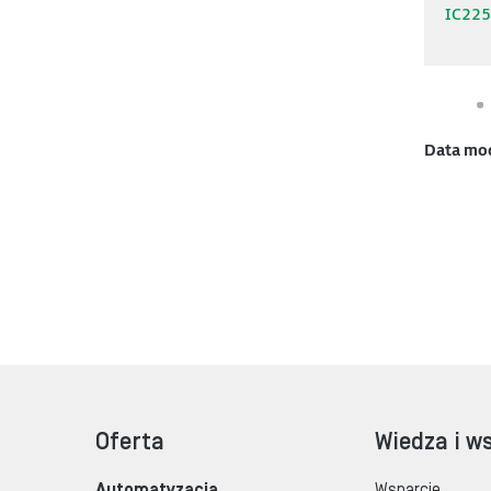
IC22
Data mo
Oferta
Wiedza i w
Automatyzacja
Wsparcie