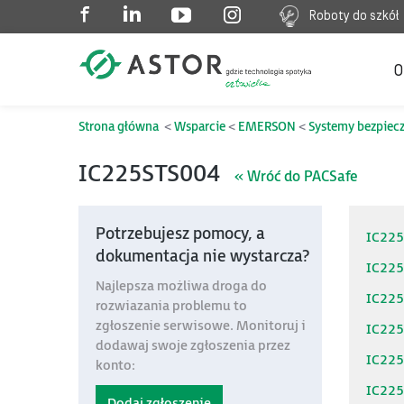
Roboty do szkół
O
Strona główna
Wsparcie
EMERSON
Systemy bezpiec
IC225STS004
« Wróć do PACSafe
Potrzebujesz pomocy, a
IC22
dokumentacja nie wystarcza?
IC22
Najlepsza możliwa droga do
IC22
rozwiazania problemu to
zgłoszenie serwisowe. Monitoruj i
IC22
dodawaj swoje zgłoszenia przez
IC22
konto:
IC22
Dodaj zgłoszenie