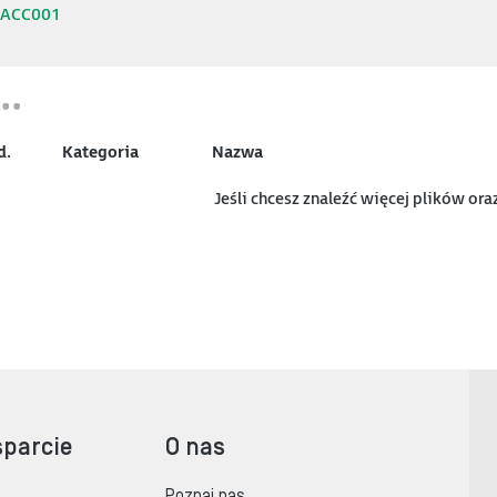
5ACC001
d.
Kategoria
Nazwa
Jeśli chcesz znaleźć więcej plików or
sparcie
O nas
Poznaj nas