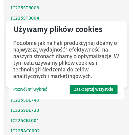
IC225STB008
IC225STB004
IC225SSF262
IC225SSE262
Podobnie jak na hali produkcyjnej dbamy o
IC225SSE102
najwyższą wydajność i efektywność, na
naszych stronach dbamy o optymalizację. W
IC225SRD130
tym celu używamy plików cookies i
technologii śledzenia do celów
IC225SRD121
analitycznych i marketingowych.
IC225SDL920
Pozwól mi wybrać
Zaakceptuj wszystkie
IC225SDL910
IC225SDL740
IC225SDL720
IC225CBL001
IC225ACC002