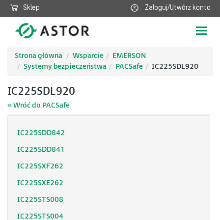
Sklep
Zaloguj/Utwórz konto
Poka
nawig
Strona główna
Wsparcie
EMERSON
Systemy bezpieczeństwa
PACSafe
IC225SDL920
IC225SDL920
« Wróć do PACSafe
IC225SDD842
IC225SDD841
IC225SXF262
IC225SXE262
IC225STS008
IC225STS004