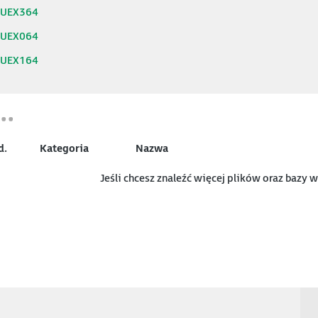
0UEX364
0UEX064
0UEX164
d.
Kategoria
Nazwa
Jeśli chcesz znaleźć więcej plików oraz bazy 