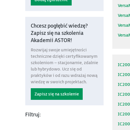
Versa
Versa
Versa
Chcesz pogłębić wiedzę?
Zapisz się na szkolenia
Versa
Akademii ASTOR!
Rozwijaj swoje umiejętności
techniczne dzięki certyfikowanym
szkoleniom – stacjonarnie, zdalnie
IC20
lub hybrydowo. Ucz się od
IC20
praktyków i od razu wdrażaj nową
wiedzę w swoich projektach.
IC20
Zapisz się na szkolenie
IC20
IC20
IC20
Filtruj:
IC20