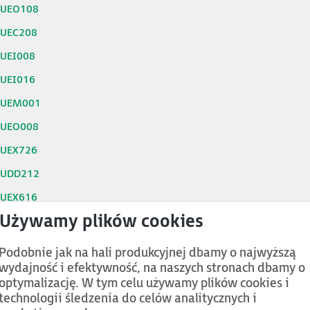
0UEO108
0UEC208
0UEI008
0UEI016
0UEM001
0UEO008
0UEX726
0UDD212
0UEX616
0UEX626
0UEX636
Podobnie jak na hali produkcyjnej dbamy o najwyższą
wydajność i efektywność, na naszych stronach dbamy o
0UEX010
optymalizację. W tym celu używamy plików cookies i
0UEX211
technologii śledzenia do celów analitycznych i