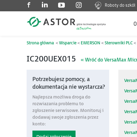
Roboty do szkół
O
Strona główna
Wsparcie
EMERSON
Sterowniki PLC
IC200UEX015
« Wróć do VersaMax Mic
Potrzebujesz pomocy, a
Versa
dokumentacja nie wystarcza?
Versa
Najlepsza możliwa droga do
Versa
rozwiazania problemu to
zgłoszenie serwisowe. Monitoruj i
Versa
dodawaj swoje zgłoszenia przez
Versa
konto:
Versa
Dodaj zgłoszenie