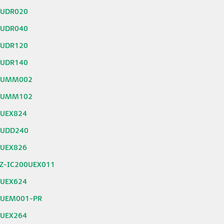
0UDR020
0UDR040
0UDR120
0UDR140
0UMM002
0UMM102
0UEX824
0UDD240
0UEX826
Z-IC200UEX011
0UEX624
0UEM001-PR
0UEX264