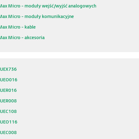
Max Micro - moduły wejść/wyjść analogowych
Max Micro - moduły komunikacyjne
Max Micro - kable
Max Micro - akcesoria
0UEX736
0UEO016
0UER016
0UER008
0UEC108
0UEO116
0UEC008