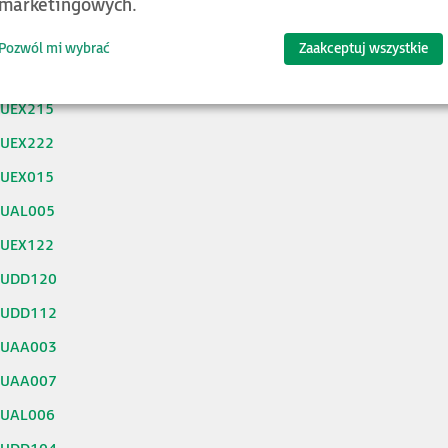
marketingowych.
0UEX212
0UEX213
Pozwól mi wybrać
Zaakceptuj wszystkie
0UEX214
0UEX215
0UEX222
0UEX015
0UAL005
0UEX122
0UDD120
0UDD112
0UAA003
0UAA007
0UAL006