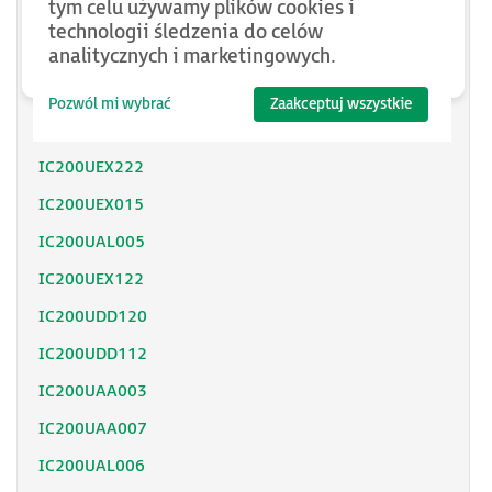
tym celu używamy plików cookies i
IC200UEX212
technologii śledzenia do celów
IC200UEX213
analitycznych i marketingowych.
IC200UEX214
Pozwól mi wybrać
Zaakceptuj wszystkie
IC200UEX215
IC200UEX222
IC200UEX015
IC200UAL005
IC200UEX122
IC200UDD120
IC200UDD112
IC200UAA003
IC200UAA007
IC200UAL006