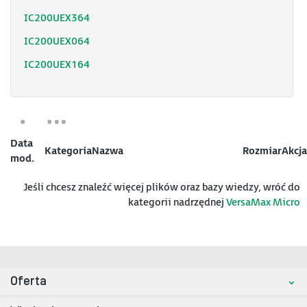
IC200UEX364
IC200UEX064
IC200UEX164
Data
Kategoria
Nazwa
Rozmiar
Akcja
mod.
Jeśli chcesz znaleźć więcej plików oraz bazy wiedzy, wróć do
kategorii nadrzędnej
VersaMax Micro
Oferta