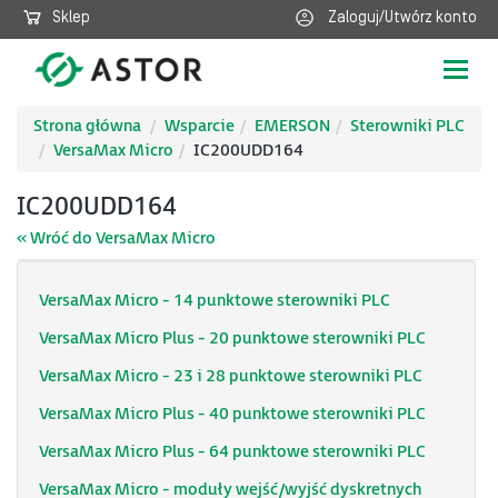
Sklep
Zaloguj/Utwórz konto
Poka
nawig
Strona główna
Wsparcie
EMERSON
Sterowniki PLC
VersaMax Micro
IC200UDD164
IC200UDD164
« Wróć do VersaMax Micro
VersaMax Micro - 14 punktowe sterowniki PLC
VersaMax Micro Plus - 20 punktowe sterowniki PLC
VersaMax Micro - 23 i 28 punktowe sterowniki PLC
VersaMax Micro Plus - 40 punktowe sterowniki PLC
VersaMax Micro Plus - 64 punktowe sterowniki PLC
VersaMax Micro - moduły wejść/wyjść dyskretnych