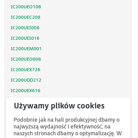
IC200UEO108
IC200UEC208
IC200UEI008
IC200UEI016
IC200UEM001
IC200UEO008
IC200UEX726
IC200UDD212
IC200UEX616
IC200UEX626
IC200UEX636
Podobnie jak na hali produkcyjnej dbamy o
IC200UEX010
najwyższą wydajność i efektywność, na
IC200UEX211
naszych stronach dbamy o optymalizację. W