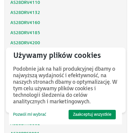
AS28DRV4110
AS28DRV4132
AS28DRV4160
AS28DRV4185
AS28DRV4200
AS28DRV4220
AS28DRV4250
Podobnie jak na hali produkcyjnej dbamy o
AS28DRV4280
najwyższą wydajność i efektywność, na
naszych stronach dbamy o optymalizację. W
AS28DRV4315
tym celu używamy plików cookies i
AS28DRV4350
technologii śledzenia do celów
analitycznych i marketingowych.
AS28DRV4400
AS28DRV4500
Pozwól mi wybrać
Zaakceptuj wszystkie
AS28BTH0002