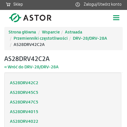
Sklep
Zaloguj/Utwórz konto
Poka
nawig
Strona główna
Wsparcie
Astraada
Przemienniki częstotliwości
DRV-28/DRV-28A
AS28DRV42C2A
AS28DRV42C2A
« Wróć do DRV-28/DRV-28A
AS28DRV42C2
AS28DRV45C5
AS28DRV47C5
AS28DRV4015
AS28DRV4022