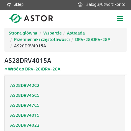
Sklep
Zaloguj/Utwórz konto
Poka
nawig
Strona główna
Wsparcie
Astraada
Przemienniki częstotliwości
DRV-28/DRV-28A
AS28DRV4015A
AS28DRV4015A
« Wróć do DRV-28/DRV-28A
AS28DRV42C2
AS28DRV45C5
AS28DRV47C5
AS28DRV4015
AS28DRV4022