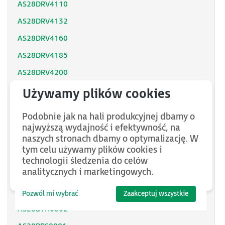
AS28DRV4110
AS28DRV4132
AS28DRV4160
AS28DRV4185
AS28DRV4200
AS28DRV4220
AS28DRV4250
Podobnie jak na hali produkcyjnej dbamy o
AS28DRV4280
najwyższą wydajność i efektywność, na
naszych stronach dbamy o optymalizację. W
AS28DRV4315
tym celu używamy plików cookies i
AS28DRV4350
technologii śledzenia do celów
analitycznych i marketingowych.
AS28DRV4400
AS28DRV4500
Pozwól mi wybrać
Zaakceptuj wszystkie
AS28BTH0002