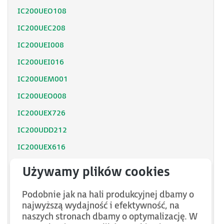
IC200UEO108
IC200UEC208
IC200UEI008
IC200UEI016
IC200UEM001
IC200UEO008
IC200UEX726
IC200UDD212
IC200UEX616
IC200UEX626
IC200UEX636
Podobnie jak na hali produkcyjnej dbamy o
IC200UEX010
najwyższą wydajność i efektywność, na
IC200UEX211
naszych stronach dbamy o optymalizację. W