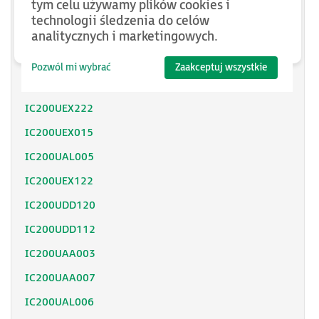
tym celu używamy plików cookies i
IC200UEX212
technologii śledzenia do celów
IC200UEX213
analitycznych i marketingowych.
IC200UEX214
Pozwól mi wybrać
Zaakceptuj wszystkie
IC200UEX215
IC200UEX222
IC200UEX015
IC200UAL005
IC200UEX122
IC200UDD120
IC200UDD112
IC200UAA003
IC200UAA007
IC200UAL006