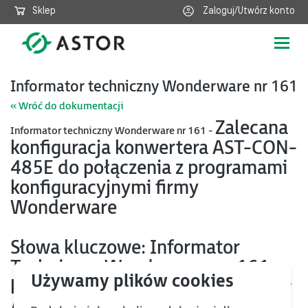
Sklep
Zaloguj/Utwórz konto
Poka
nawig
Informator techniczny Wonderware nr 161
« Wróć do dokumentacji
Zalecana
Informator techniczny Wonderware nr 161 -
konfiguracja konwertera AST-CON-
485E do połączenia z programami
konfiguracyjnymi firmy
Wonderware
Słowa kluczowe: Informator
Techniczny Wonderware nr 161
konfiguracja połączenie konwerter