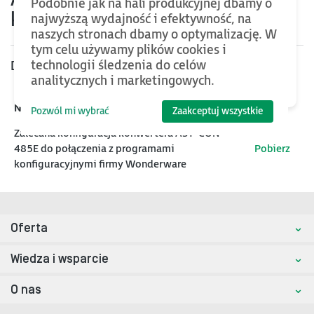
AST-CON-485E program
Podobnie jak na hali produkcyjnej dbamy o
komunikacyjny Wonderware
najwyższą wydajność i efektywność, na
naszych stronach dbamy o optymalizację. W
tym celu używamy plików cookies i
technologii śledzenia do celów
Dołączone pliki
analitycznych i marketingowych.
Nazwa
Akcja
Pozwól mi wybrać
Zaakceptuj wszystkie
Zalecana konfiguracja konwertera AST-CON-
485E do połączenia z programami
Pobierz
konfiguracyjnymi firmy Wonderware
Oferta
Wiedza i wsparcie
O nas