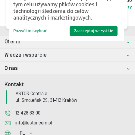
Jeśli chcesz znaleźć więcej plików oraz bazy wiedzy, wróć do
tym celu używamy plików cookies i
kategorii nadrzędnej
Konwertery
technologii śledzenia do celów
analitycznych i marketingowych.
Pozwól mi wybrać
Zaakceptuj wszystkie
Oferta
Wiedza i wsparcie
O nas
Kontakt
ASTOR Centrala
ul. Smoleńsk 29, 31-112 Kraków
12 428 63 00
info@astor.com.pl
PL