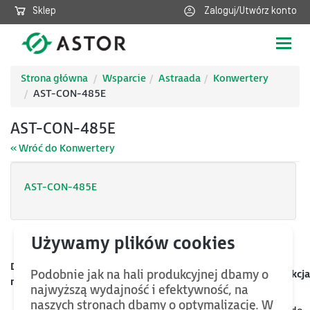
Sklep
Zaloguj/Utwórz konto
Poka
nawig
Strona główna
Wsparcie
Astraada
Konwertery
AST-CON-485E
AST-CON-485E
« Wróć do Konwertery
AST-CON-485E
Data
Kategoria
Nazwa
Rozmiar
Akcja
Podobnie jak na hali produkcyjnej dbamy o
mod.
najwyższą wydajność i efektywność, na
naszych stronach dbamy o optymalizację. W