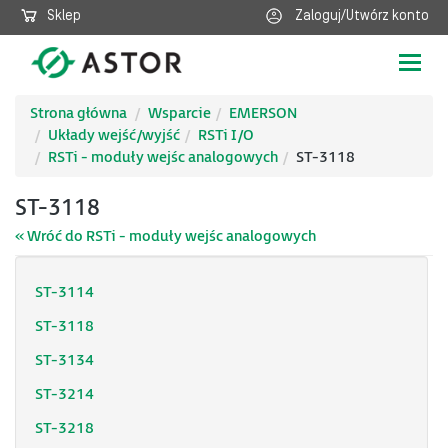
Sklep
Zaloguj/Utwórz konto
Poka
nawig
Strona główna
Wsparcie
EMERSON
Układy wejść/wyjść
RSTi I/O
RSTi - moduły wejśc analogowych
ST-3118
ST-3118
« Wróć do RSTi - moduły wejśc analogowych
ST-3114
ST-3118
ST-3134
ST-3214
ST-3218