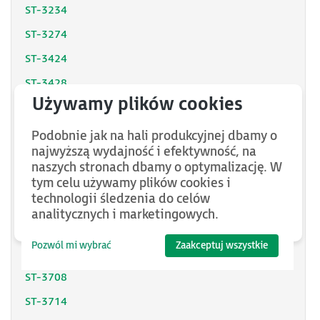
ST-3234
ST-3274
ST-3424
ST-3428
ST-3444
ST-3524
Podobnie jak na hali produkcyjnej dbamy o
najwyższą wydajność i efektywność, na
ST-3544
naszych stronach dbamy o optymalizację. W
ST-3624
tym celu używamy plików cookies i
technologii śledzenia do celów
ST-3644
analitycznych i marketingowych.
ST-3702
Pozwól mi wybrać
Zaakceptuj wszystkie
ST-3704
ST-3708
ST-3714