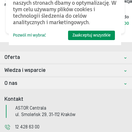
Kategoria
Nazwa
Rozmiar
Akcja
naszych stronach dbamy o optymalizację. W
mod.
tym celu używamy plików cookies i
technologii śledzenia do celów
Jeśli chcesz znaleźć więcej plików oraz bazy wiedzy, wróć do
analitycznych i marketingowych.
kategorii nadrzędnej
JET-WAVE-2800
Pozwól mi wybrać
Zaakceptuj wszystkie
Oferta
Wiedza i wsparcie
O nas
Kontakt
ASTOR Centrala
ul. Smoleńsk 29, 31-112 Kraków
12 428 63 00