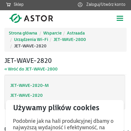
Sklep
Zaloguj/Utwórz konto
Poka
nawig
Strona główna
Wsparcie
Astraada
Urządzenia Wi-Fi
JET-WAVE-2800
JET-WAVE-2820
JET-WAVE-2820
« Wróć do JET-WAVE-2800
JET-WAVE-2820-M
JET-WAVE-2820
Podobnie jak na hali produkcyjnej dbamy o
najwyższą wydajność i efektywność, na
Data