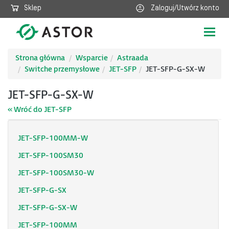
Sklep
Zaloguj/Utwórz konto
Poka
nawig
Strona główna
Wsparcie
Astraada
Switche przemysłowe
JET-SFP
JET-SFP-G-SX-W
JET-SFP-G-SX-W
« Wróć do JET-SFP
JET-SFP-100MM-W
JET-SFP-100SM30
JET-SFP-100SM30-W
JET-SFP-G-SX
JET-SFP-G-SX-W
JET-SFP-100MM