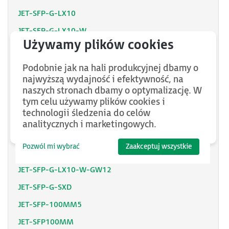
JET-SFP-G-LX10
JET-SFP-G-LX10-W
JET-CON-1302-M
JET-SFP-100SM60
Podobnie jak na hali produkcyjnej dbamy o
najwyższą wydajność i efektywność, na
JET-SFP-G-SX2
naszych stronach dbamy o optymalizację. W
JET-SFP-100SM60-GW12
tym celu używamy plików cookies i
technologii śledzenia do celów
JET-SFP-G-SX-W-GW12
analitycznych i marketingowych.
JET-SFP-G-LX10-GW12
Pozwól mi wybrać
Zaakceptuj wszystkie
JET-SFP-G-SX2-W
JET-SFP-G-LX10-W-GW12
JET-SFP-G-SXD
JET-SFP-100MM5
JET-SFP100MM