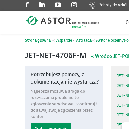
Roboty do szkół
O
Strona główna
Wsparcie
Astraada
Switche przemysł
JET-NET-4706F-M
« Wróć do JET-PO
Potrzebujesz pomocy, a
JET-N
dokumentacja nie wystarcza?
JET-
Najlepsza możliwa droga do
JET-N
rozwiazania problemu to
zgłoszenie serwisowe. Monitoruj i
JET-N
dodawaj swoje zgłoszenia przez
JET-N
konto:
JET-N
Dodaj zgłoszenie