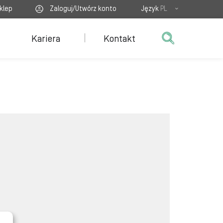
klep
Zaloguj/Utwórz konto
Język
PL
Kariera
Kontakt