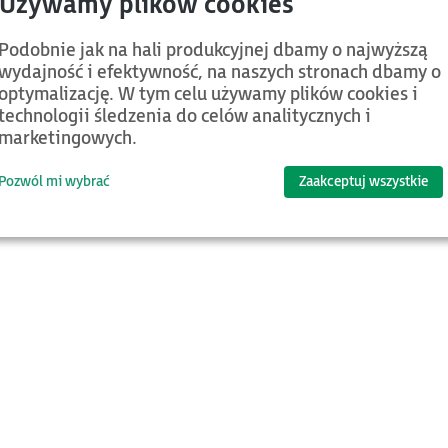
ET-3810GF
Podobnie jak na hali produkcyjnej dbamy o najwyższą
wydajność i efektywność, na naszych stronach dbamy o
optymalizację. W tym celu używamy plików cookies i
technologii śledzenia do celów analitycznych i
marketingowych.
d.
Kategoria
Nazwa
Pozwól mi wybrać
Zaakceptuj wszystkie
Jeśli chcesz znaleźć więcej plików or