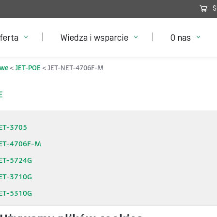
S
ferta
Wiedza i wsparcie
O nas
owe
JET-POE
JET-NET-4706F-M
E
ET-3705
NET-4706F-M
ET-5724G
ET-3710G
ET-5310G
ET-3810G