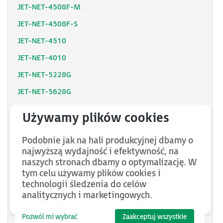
JET-NET-4508F-M
JET-NET-4508F-S
JET-NET-4510
JET-NET-4010
JET-NET-5228G
JET-NET-5628G
JET-NET-5428G-DC
JET-NET-5428G
Podobnie jak na hali produkcyjnej dbamy o
JET-NET-5018G
najwyższą wydajność i efektywność, na
JET-NET-5010G-W
naszych stronach dbamy o optymalizację. W
tym celu używamy plików cookies i
JET-NET-6059G
technologii śledzenia do celów
JET-NET-5428G-DC-GW12
analitycznych i marketingowych.
JET-VIEW-PRO-128
Pozwól mi wybrać
Zaakceptuj wszystkie