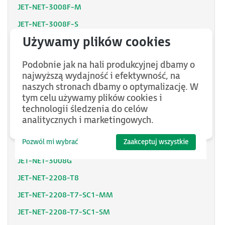
JET-NET-3008F-M
JET-NET-3008F-S
JET-NET-2005F-M-PR8
JET-NET-3018G
Podobnie jak na hali produkcyjnej dbamy o
JET-NET-2005F-S-W
najwyższą wydajność i efektywność, na
naszych stronach dbamy o optymalizację. W
JET-NET-3205G-1F
tym celu używamy plików cookies i
technologii śledzenia do celów
JET-NET-2205F-M
analitycznych i marketingowych.
JET-NET-2205F-S
Pozwól mi wybrać
Zaakceptuj wszystkie
JET-NET-2205
JET-NET-3008G
JET-NET-2208-T8
JET-NET-2208-T7-SC1-MM
JET-NET-2208-T7-SC1-SM