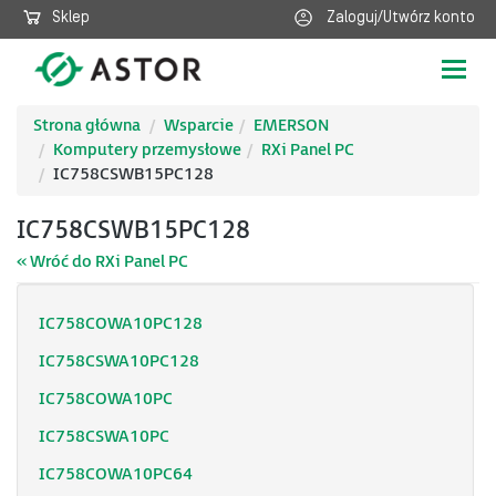
Sklep
Zaloguj/Utwórz konto
Poka
nawig
Strona główna
Wsparcie
EMERSON
Komputery przemysłowe
RXi Panel PC
IC758CSWB15PC128
IC758CSWB15PC128
« Wróć do RXi Panel PC
IC758COWA10PC128
IC758CSWA10PC128
IC758COWA10PC
IC758CSWA10PC
IC758COWA10PC64