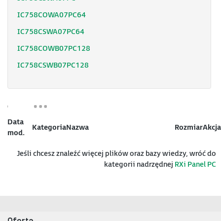
IC758COWA07PC64
IC758CSWA07PC64
IC758COWB07PC128
IC758CSWB07PC128
Data
Kategoria
Nazwa
Rozmiar
Akcja
mod.
Jeśli chcesz znaleźć więcej plików oraz bazy wiedzy, wróć do
kategorii nadrzędnej
RXi Panel PC