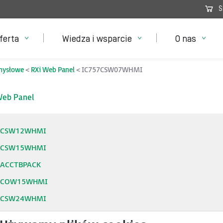
S
ferta
Wiedza i wsparcie
O nas
mysłowe
RXi Web Panel
IC757CSW07WHMI
Web Panel
7CSW12WHMI
7CSW15WHMI
7ACCTBPACK
7COW15WHMI
7CSW24WHMI
7CSW07WHMI