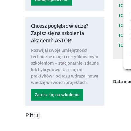
IC75
IC75
IC75
Chcesz pogłębić wiedzę?
Zapisz się na szkolenia
IC75
Akademii ASTOR!
IC75
Rozwijaj swoje umiejętności
techniczne dzięki certyfikowanym
szkoleniom – stacjonarnie, zdalnie
lub hybrydowo. Ucz się od
praktyków i od razu wdrażaj nową
Data mo
wiedzę w swoich projektach.
Zapisz się na szkolenie
Filtruj: