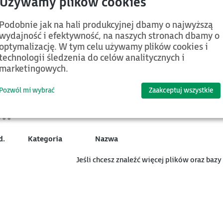
7COW10WHMI
Podobnie jak na hali produkcyjnej dbamy o najwyższą
7COW07WHMI
wydajność i efektywność, na naszych stronach dbamy o
7CSW19WHMI
optymalizację. W tym celu używamy plików cookies i
technologii śledzenia do celów analitycznych i
7CSW10WHMI
marketingowych.
7COW12WHMI
Pozwól mi wybrać
Zaakceptuj wszystkie
d.
Kategoria
Nazwa
Jeśli chcesz znaleźć więcej plików oraz baz