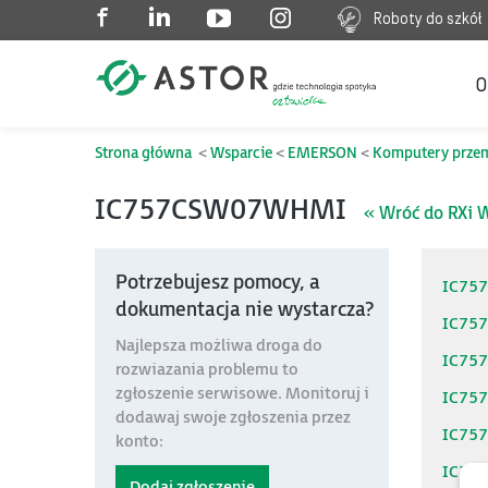
Roboty do szkół
O
Strona główna
Wsparcie
EMERSON
Komputery prze
IC757CSW07WHMI
« Wróć do RXi 
Potrzebujesz pomocy, a
IC75
dokumentacja nie wystarcza?
IC75
Najlepsza możliwa droga do
IC75
rozwiazania problemu to
zgłoszenie serwisowe. Monitoruj i
IC75
dodawaj swoje zgłoszenia przez
IC75
konto:
IC75
Dodaj zgłoszenie