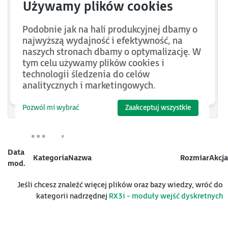
IC694MDL634
IC694MDL645
Podobnie jak na hali produkcyjnej dbamy o
najwyższą wydajność i efektywność, na
IC694MDL646
naszych stronach dbamy o optymalizację. W
IC694MDL654
tym celu używamy plików cookies i
technologii śledzenia do celów
IC694MDL655
analitycznych i marketingowych.
IC694MDL660
Pozwól mi wybrać
Zaakceptuj wszystkie
Data
Kategoria
Nazwa
Rozmiar
Akcja
mod.
Jeśli chcesz znaleźć więcej plików oraz bazy wiedzy, wróć do
kategorii nadrzędnej
RX3i - moduły wejść dyskretnych