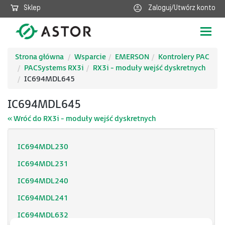
Sklep
Zaloguj/Utwórz konto
Poka
nawig
Strona główna
Wsparcie
EMERSON
Kontrolery PAC
PACSystems RX3i
RX3i - moduły wejść dyskretnych
IC694MDL645
IC694MDL645
« Wróć do RX3i - moduły wejść dyskretnych
IC694MDL230
IC694MDL231
IC694MDL240
IC694MDL241
IC694MDL632