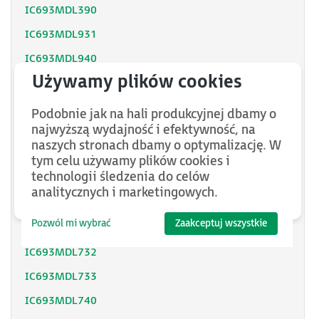
IC693MDL390
IC693MDL931
IC693MDL940
IC693MDL734
IC693MDL742
Podobnie jak na hali produkcyjnej dbamy o
najwyższą wydajność i efektywność, na
IC693MDL752
naszych stronach dbamy o optymalizację. W
IC693MDL753
tym celu używamy plików cookies i
technologii śledzenia do celów
IC693MDL930
analitycznych i marketingowych.
IC693MDL730
Pozwól mi wybrać
Zaakceptuj wszystkie
IC693MDL731
IC693MDL732
IC693MDL733
IC693MDL740