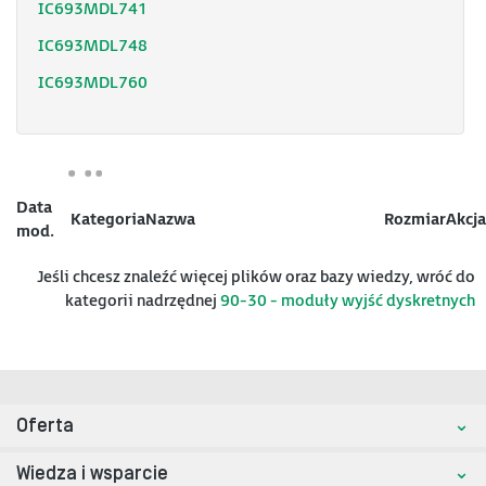
IC693MDL741
IC693MDL748
IC693MDL760
Data
Kategoria
Nazwa
Rozmiar
Akcja
mod.
Jeśli chcesz znaleźć więcej plików oraz bazy wiedzy, wróć do
kategorii nadrzędnej
90-30 - moduły wyjść dyskretnych
Oferta
Wiedza i wsparcie