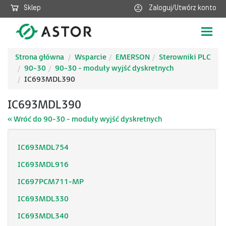
Sklep
Zaloguj/Utwórz konto
Poka
nawig
Strona główna
Wsparcie
EMERSON
Sterowniki PLC
90-30
90-30 - moduły wyjść dyskretnych
IC693MDL390
IC693MDL390
« Wróć do 90-30 - moduły wyjść dyskretnych
IC693MDL754
IC693MDL916
IC697PCM711-MP
IC693MDL330
IC693MDL340