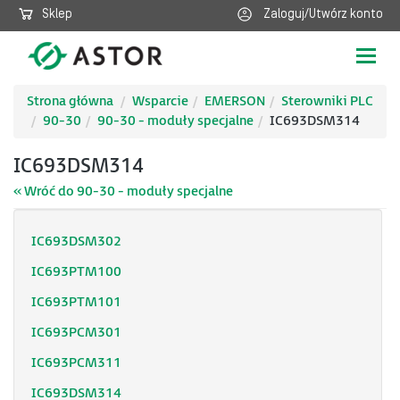
Sklep
Zaloguj/Utwórz konto
Poka
nawig
Strona główna
Wsparcie
EMERSON
Sterowniki PLC
90-30
90-30 - moduły specjalne
IC693DSM314
IC693DSM314
« Wróć do 90-30 - moduły specjalne
IC693DSM302
IC693PTM100
IC693PTM101
IC693PCM301
IC693PCM311
IC693DSM314