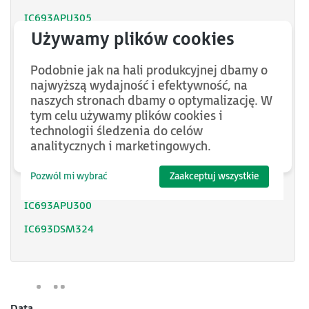
IC693APU305
IC693APU301
IC693APU302
Podobnie jak na hali produkcyjnej dbamy o
najwyższą wydajność i efektywność, na
HE693STP301
naszych stronach dbamy o optymalizację. W
HE693STP311
tym celu używamy plików cookies i
technologii śledzenia do celów
HE693STP101
analitycznych i marketingowych.
HE693STP111
Pozwól mi wybrać
Zaakceptuj wszystkie
HE693ASC900
IC693APU300
IC693DSM324
Data