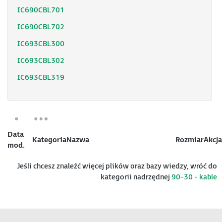
IC690CBL701
IC690CBL702
IC693CBL300
IC693CBL302
IC693CBL319
Data
Kategoria
Nazwa
Rozmiar
Akcja
mod.
Jeśli chcesz znaleźć więcej plików oraz bazy wiedzy, wróć do
kategorii nadrzędnej
90-30 - kable