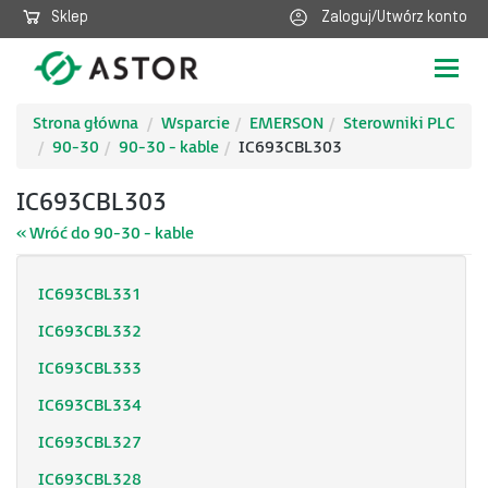
Sklep
Zaloguj/Utwórz konto
Poka
nawig
Strona główna
Wsparcie
EMERSON
Sterowniki PLC
90-30
90-30 - kable
IC693CBL303
IC693CBL303
« Wróć do 90-30 - kable
IC693CBL331
IC693CBL332
IC693CBL333
IC693CBL334
IC693CBL327
IC693CBL328