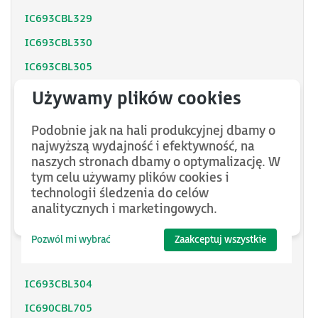
IC693CBL329
IC693CBL330
IC693CBL305
IC693CBL311
IC693CBL312
Podobnie jak na hali produkcyjnej dbamy o
IC693CBL313
najwyższą wydajność i efektywność, na
naszych stronach dbamy o optymalizację. W
IC693CBL314
tym celu używamy plików cookies i
IC693CBL315
technologii śledzenia do celów
analitycznych i marketingowych.
IC693CBL316
IC693CBL301
Pozwól mi wybrać
Zaakceptuj wszystkie
IC693CBL303
IC693CBL304
IC690CBL705