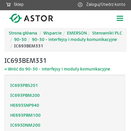
Sklep
Zaloguj/Utwórz konto
Poka
nawig
Strona główna
Wsparcie
EMERSON
Sterowniki PLC
90-30
90-30 - interfejsy i moduły komunikacyjne
IC693BEM331
IC693BEM331
« Wróć do 90-30 - interfejsy i moduły komunikacyjne
IC693PBS201
IC693PBM200
HE693SNP940
HE693PBM100
IC693DNM200