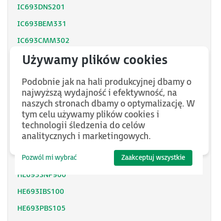
IC693DNS201
IC693BEM331
IC693CMM302
IC693CMM311
IC693CMM321
Podobnie jak na hali produkcyjnej dbamy o
IC693NIU004
najwyższą wydajność i efektywność, na
naszych stronach dbamy o optymalizację. W
HE693SNP232
tym celu używamy plików cookies i
HE693RTM705
technologii śledzenia do celów
analitycznych i marketingowych.
HE693RTU900
HE693RTU940
Pozwól mi wybrać
Zaakceptuj wszystkie
HE693SNP900
HE693IBS100
HE693PBS105