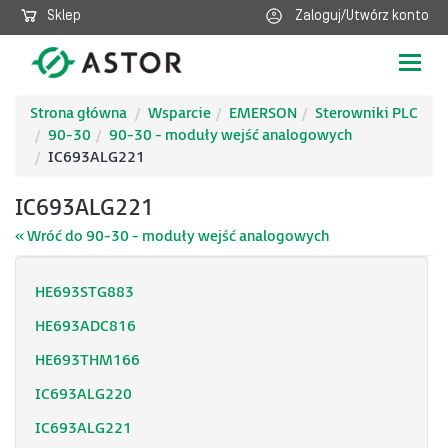
Sklep
Zaloguj/Utwórz konto
Poka
nawig
Strona główna
Wsparcie
EMERSON
Sterowniki PLC
90-30
90-30 - moduły wejść analogowych
IC693ALG221
IC693ALG221
« Wróć do 90-30 - moduły wejść analogowych
HE693STG883
HE693ADC816
HE693THM166
IC693ALG220
IC693ALG221