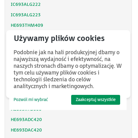
IC693ALG222
IC693ALG223
HE693THM409
HE693THM809
HE693THM884
Podobnie jak na hali produkcyjnej dbamy o
HE693THM889
najwyższą wydajność i efektywność, na
naszych stronach dbamy o optymalizację. W
HE693RTD601
tym celu używamy plików cookies i
HE693THM665
technologii śledzenia do celów
analitycznych i marketingowych.
HE693THM806
HE693STG884
Pozwól mi wybrać
Zaakceptuj wszystkie
HE693RTD600
HE693ADC420
HE693DAC420