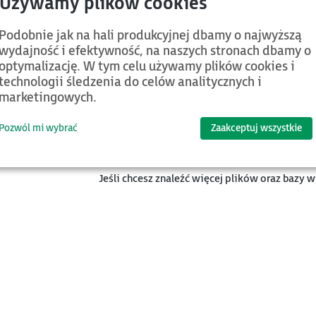
7PNS001
Podobnie jak na hali produkcyjnej dbamy o najwyższą
6PBI008
wydajność i efektywność, na naszych stronach dbamy o
6PBO082
optymalizację. W tym celu używamy plików cookies i
technologii śledzenia do celów analitycznych i
marketingowych.
Pozwól mi wybrać
Zaakceptuj wszystkie
d.
Kategoria
Nazwa
Jeśli chcesz znaleźć więcej plików oraz bazy 