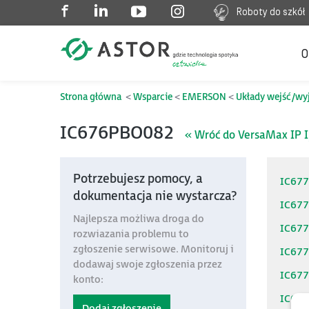
Roboty do szkół
O
Strona główna
Wsparcie
EMERSON
Układy wejść/wy
IC676PBO082
« Wróć do VersaMax IP 
Potrzebujesz pomocy, a
IC67
dokumentacja nie wystarcza?
IC67
Najlepsza możliwa droga do
IC67
rozwiazania problemu to
zgłoszenie serwisowe. Monitoruj i
IC67
dodawaj swoje zgłoszenia przez
IC67
konto:
IC67
Dodaj zgłoszenie