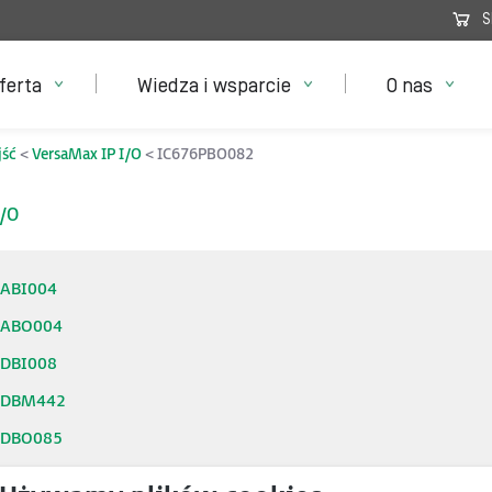
S
ferta
Wiedza i wsparcie
O nas
jść
VersaMax IP I/O
IC676PBO082
I/O
7ABI004
7ABO004
7DBI008
7DBM442
7DBO085
7PBI001