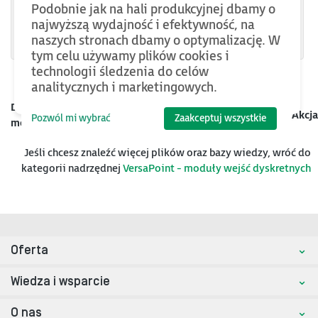
IC220MDL641
Podobnie jak na hali produkcyjnej dbamy o
najwyższą wydajność i efektywność, na
IC220MDL642
naszych stronach dbamy o optymalizację. W
tym celu używamy plików cookies i
technologii śledzenia do celów
analitycznych i marketingowych.
Data
Kategoria
Nazwa
Rozmiar
Akcja
Pozwól mi wybrać
Zaakceptuj wszystkie
mod.
Jeśli chcesz znaleźć więcej plików oraz bazy wiedzy, wróć do
kategorii nadrzędnej
VersaPoint - moduły wejść dyskretnych
Oferta
Wiedza i wsparcie
O nas