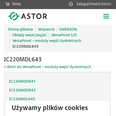
Sklep
Zaloguj/Utwórz konto
Poka
nawig
Strona główna
Wsparcie
EMERSON
Układy wejść/wyjść
VersaPoint I/O
VersaPoint - moduły wejść dyskretnych
IC220MDL643
IC220MDL643
« Wróć do VersaPoint - moduły wejść dyskretnych
IC220MDD841
IC220MDD842
IC220MDL643
IC220MDL644