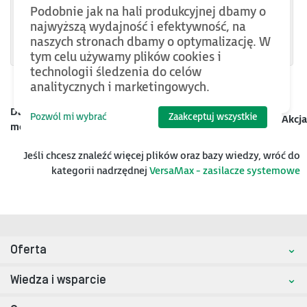
IC200PWR001
Podobnie jak na hali produkcyjnej dbamy o
najwyższą wydajność i efektywność, na
IC200PWB001
naszych stronach dbamy o optymalizację. W
tym celu używamy plików cookies i
technologii śledzenia do celów
analitycznych i marketingowych.
Data
Pozwól mi wybrać
Zaakceptuj wszystkie
Kategoria
Nazwa
Rozmiar
Akcja
mod.
Jeśli chcesz znaleźć więcej plików oraz bazy wiedzy, wróć do
kategorii nadrzędnej
VersaMax - zasilacze systemowe
Oferta
Wiedza i wsparcie