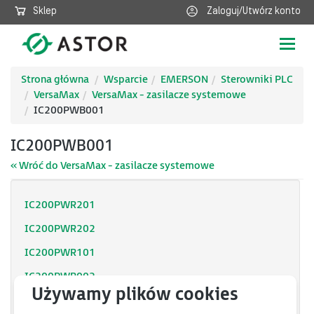
Sklep
Zaloguj/Utwórz konto
Poka
nawig
Strona główna
Wsparcie
EMERSON
Sterowniki PLC
VersaMax
VersaMax - zasilacze systemowe
IC200PWB001
IC200PWB001
« Wróć do VersaMax - zasilacze systemowe
IC200PWR201
IC200PWR202
IC200PWR101
IC200PWR002
IC200PWR102