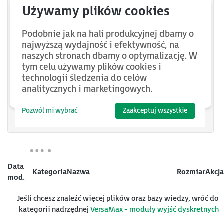
IC200MDL750
IC200MDL930
Podobnie jak na hali produkcyjnej dbamy o
IC200MDL940
najwyższą wydajność i efektywność, na
naszych stronach dbamy o optymalizację. W
IC200MDL741
tym celu używamy plików cookies i
IC200MDL329
technologii śledzenia do celów
analitycznych i marketingowych.
IC200MDL330
IC200MDL331
Pozwól mi wybrać
Zaakceptuj wszystkie
Data
Kategoria
Nazwa
Rozmiar
Akcja
mod.
Jeśli chcesz znaleźć więcej plików oraz bazy wiedzy, wróć do
kategorii nadrzędnej
VersaMax - moduły wyjść dyskretnych