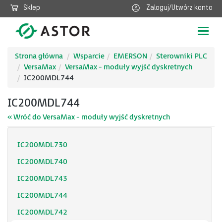
Sklep
Zaloguj/Utwórz konto
Poka
nawig
Strona główna
Wsparcie
EMERSON
Sterowniki PLC
VersaMax
VersaMax - moduły wyjść dyskretnych
IC200MDL744
IC200MDL744
« Wróć do VersaMax - moduły wyjść dyskretnych
IC200MDL730
IC200MDL740
IC200MDL743
IC200MDL744
IC200MDL742