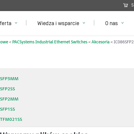
S
ferta
Wiedza i wsparcie
O nas
łowe
PACSystems Industrial Ethernet Switches
Akcesoria
IC086SFP
6SFP3MM
SFP2SS
6SFP2MM
SFP1SS
6TFM021SS
6TFM021MM