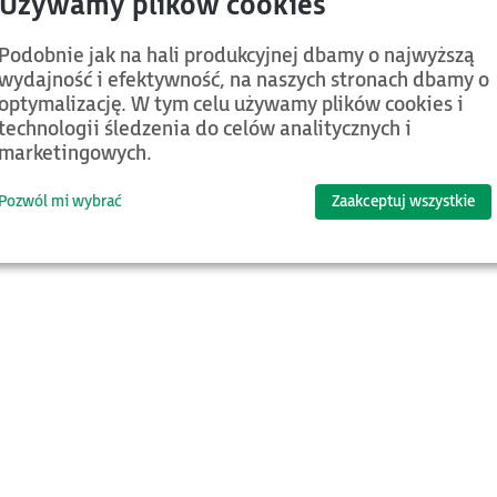
6SFP1MM
Podobnie jak na hali produkcyjnej dbamy o najwyższą
wydajność i efektywność, na naszych stronach dbamy o
optymalizację. W tym celu używamy plików cookies i
technologii śledzenia do celów analitycznych i
marketingowych.
d.
Kategoria
Nazwa
Pozwól mi wybrać
Zaakceptuj wszystkie
Jeśli chcesz znaleźć więcej plików oraz