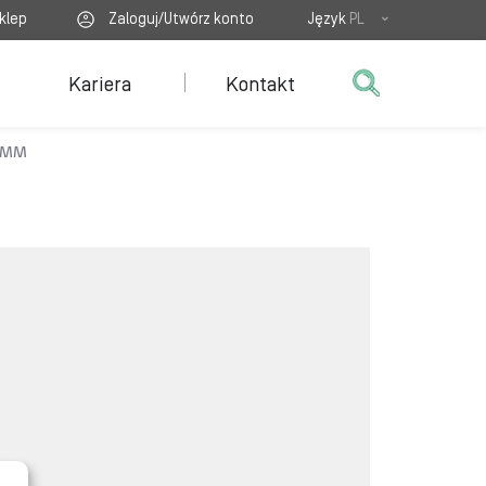
klep
Zaloguj/Utwórz konto
Język
PL
Kariera
Kontakt
2MM