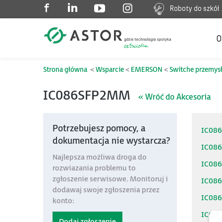
Roboty do szkół
O
Strona główna
Wsparcie
EMERSON
Switche przemys
IC086SFP2MM
« Wróć do Akcesoria
Potrzebujesz pomocy, a
IC08
dokumentacja nie wystarcza?
IC086
Najlepsza możliwa droga do
IC08
rozwiazania problemu to
zgłoszenie serwisowe. Monitoruj i
IC086
dodawaj swoje zgłoszenia przez
IC08
konto:
IC08
Dodaj zgłoszenie