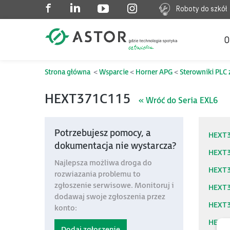
Roboty do szkół
O
Strona główna
Wsparcie
Horner APG
Sterowniki PLC 
HEXT371C115
« Wróć do Seria EXL6
Potrzebujesz pomocy, a
HEXT
dokumentacja nie wystarcza?
HEXT
Najlepsza możliwa droga do
HEXT
rozwiazania problemu to
zgłoszenie serwisowe. Monitoruj i
HEXT
dodawaj swoje zgłoszenia przez
HEXT
konto:
HEXT
Dodaj zgłoszenie