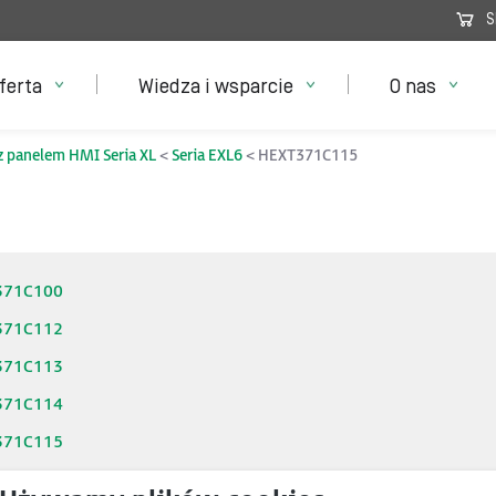
S
ferta
Wiedza i wsparcie
O nas
z panelem HMI Seria XL
Seria EXL6
HEXT371C115
371C100
371C112
371C113
371C114
371C115
371C116