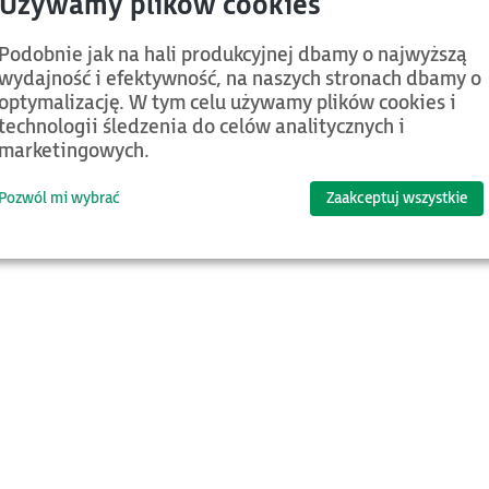
Podobnie jak na hali produkcyjnej dbamy o najwyższą
wydajność i efektywność, na naszych stronach dbamy o
optymalizację. W tym celu używamy plików cookies i
d.
Kategoria
Nazwa
technologii śledzenia do celów analitycznych i
marketingowych.
Jeśli chcesz znaleźć więcej plików oraz
Pozwól mi wybrać
Zaakceptuj wszystkie