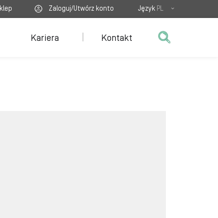
klep
Zaloguj/Utwórz konto
Język
PL
Kariera
Kontakt