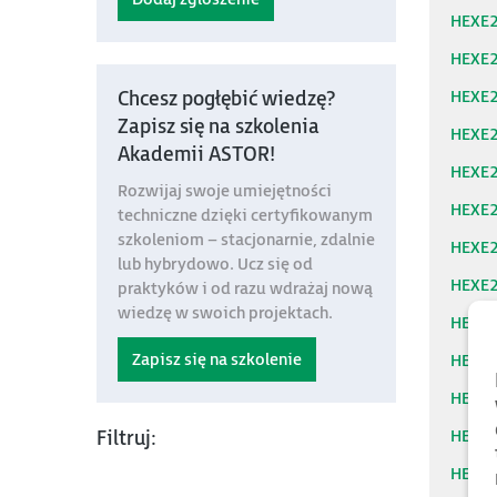
HEXE
HEXE
HEXE
Chcesz pogłębić wiedzę?
Zapisz się na szkolenia
HEXE
Akademii ASTOR!
HEXE
Rozwijaj swoje umiejętności
HEXE
techniczne dzięki certyfikowanym
szkoleniom – stacjonarnie, zdalnie
HEXE
lub hybrydowo. Ucz się od
HEXE
praktyków i od razu wdrażaj nową
wiedzę w swoich projektach.
HEXE
Zapisz się na szkolenie
HEXE
HEXE
HEXE
Filtruj:
HEXE