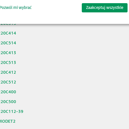
220C215
Pozwól mi wybrać
Zaakceptuj wszystkie
220C415
220C515
220C414
220C514
220C413
220C513
220C412
220C512
220C400
220C500
220C112-39
MODET2