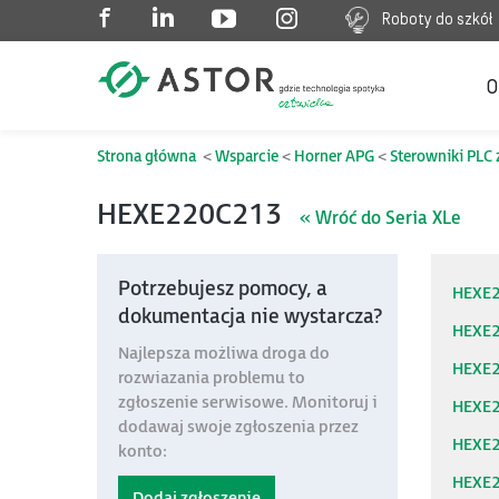
Roboty do szkół
O
Strona główna
Wsparcie
Horner APG
Sterowniki PLC 
HEXE220C213
« Wróć do Seria XLe
Potrzebujesz pomocy, a
HEXE
dokumentacja nie wystarcza?
HEXE
Najlepsza możliwa droga do
HEXE
rozwiazania problemu to
zgłoszenie serwisowe. Monitoruj i
HEXE
dodawaj swoje zgłoszenia przez
HEXE
konto:
HEXE
Dodaj zgłoszenie