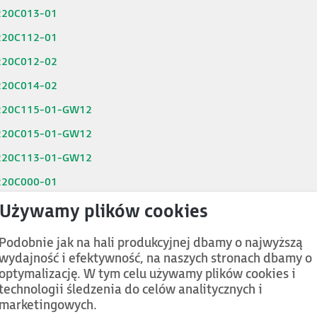
220C013-01
220C112-01
220C012-02
220C014-02
220C115-01-GW12
220C015-01-GW12
220C113-01-GW12
220C000-01
220C100-01
220C200
Podobnie jak na hali produkcyjnej dbamy o najwyższą
220C212
wydajność i efektywność, na naszych stronach dbamy o
optymalizację. W tym celu używamy plików cookies i
220C213
technologii śledzenia do celów analitycznych i
220C214
marketingowych.