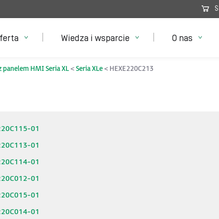
S
ferta
Wiedza i wsparcie
O nas
z panelem HMI Seria XL
Seria XLe
HEXE220C213
220C115-01
220C113-01
220C114-01
220C012-01
220C015-01
220C014-01