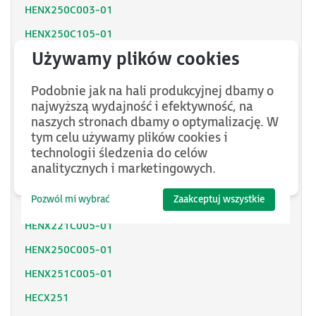
HENX250C003-01
HENX250C105-01
HENX251C003-01
HENX251C105-01
Podobnie jak na hali produkcyjnej dbamy o
HENX251C103-01
najwyższą wydajność i efektywność, na
naszych stronach dbamy o optymalizację. W
HENX220C103-01
tym celu używamy plików cookies i
technologii śledzenia do celów
HENX261C105-01
analitycznych i marketingowych.
HENX221C103-01
Pozwól mi wybrać
Zaakceptuj wszystkie
HENX220C005-01
HENX221C005-01
HENX250C005-01
HENX251C005-01
HECX251