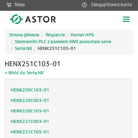
Sklep
Zaloguj/Utwórz konto
Poka
nawig
Strona główna
Wsparcie
Horner APG
Sterowniki PLC z panelem HMI pozostale serie
Seria NX
HENX251C103-01
HENX251C103-01
« Wróć do Seria NX
HENX250C103-01
HENX220C003-01
HENX220C105-01
HENX221C003-01
HENX221C105-01