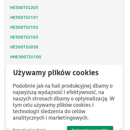
HE500TIU203
HE500TIU101
HE500TIU102
HE500TIU103
HE500TIU050
HHE500TIU100
HE500TIU200
HE500TIU100
Podobnie jak na hali produkcyjnej dbamy o
HE500TIU050-02
najwyższą wydajność i efektywność, na
HE500TIU100-02
naszych stronach dbamy o optymalizację. W
tym celu używamy plików cookies i
HE500TIU110
technologii śledzenia do celów
HHE500TIU050
analitycznych i marketingowych.
HE500TIU110-02