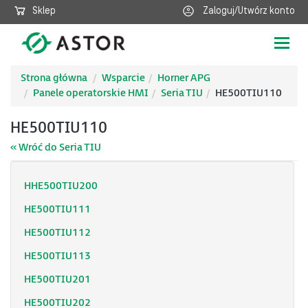
Sklep
Zaloguj/Utwórz konto
Poka
nawig
Strona główna
Wsparcie
Horner APG
Panele operatorskie HMI
Seria TIU
HE500TIU110
HE500TIU110
« Wróć do Seria TIU
HHE500TIU200
HE500TIU111
HE500TIU112
HE500TIU113
HE500TIU201
HE500TIU202