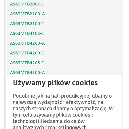
AS63MTB20C7-I
AS63MTB21C0-A
AS63MTB21C0-I
AS63MTB41C5-I
AS63MTB42C0-A
AS63MTB42C0-I
AS63MTB42C3-I
AS63MTB43C0-A
AS63MTB43C0-I
AS63MTB43C8-I
Podobnie jak na hali produkcyjnej dbamy o
AS63MTB44C4-A
najwyższą wydajność i efektywność, na
naszych stronach dbamy o optymalizację. W
AS63MTB44C4-I
tym celu używamy plików cookies i
technologii śledzenia do celów
AS63MTB45C5-A
analitycznych i marketingowych.