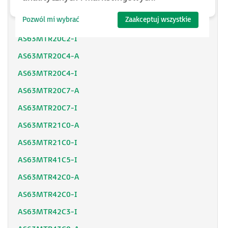
AS63MTB45C5-I
Pozwól mi wybrać
Zaakceptuj wszystkie
AS63MTR20C2-A
AS63MTR20C2-I
AS63MTR20C4-A
AS63MTR20C4-I
AS63MTR20C7-A
AS63MTR20C7-I
AS63MTR21C0-A
AS63MTR21C0-I
AS63MTR41C5-I
AS63MTR42C0-A
AS63MTR42C0-I
AS63MTR42C3-I