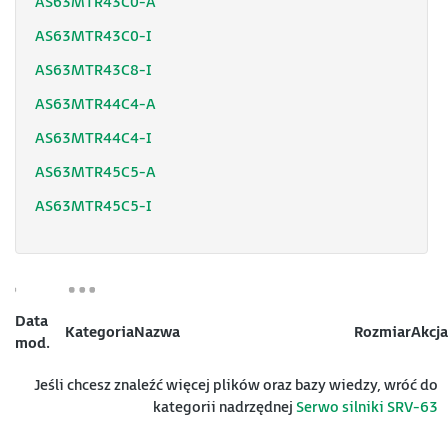
AS63MTR43C0-A
AS63MTR43C0-I
AS63MTR43C8-I
AS63MTR44C4-A
AS63MTR44C4-I
AS63MTR45C5-A
AS63MTR45C5-I
Data
Kategoria
Nazwa
Rozmiar
Akcja
mod.
Jeśli chcesz znaleźć więcej plików oraz bazy wiedzy, wróć do
kategorii nadrzędnej
Serwo silniki SRV-63