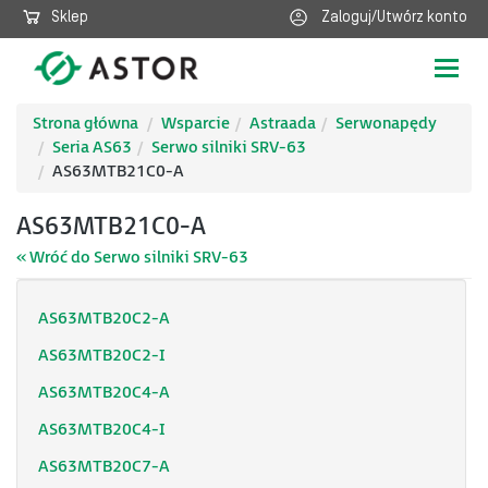
Sklep
Zaloguj/Utwórz konto
Poka
nawig
Strona główna
Wsparcie
Astraada
Serwonapędy
Seria AS63
Serwo silniki SRV-63
AS63MTB21C0-A
AS63MTB21C0-A
« Wróć do Serwo silniki SRV-63
AS63MTB20C2-A
AS63MTB20C2-I
AS63MTB20C4-A
AS63MTB20C4-I
AS63MTB20C7-A