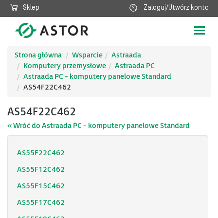
Sklep
Zaloguj/Utwórz konto
Poka
nawig
Strona główna
Wsparcie
Astraada
Komputery przemysłowe
Astraada PC
Astraada PC - komputery panelowe Standard
AS54F22C462
AS54F22C462
« Wróć do Astraada PC - komputery panelowe Standard
AS55F22C462
AS55F12C462
AS55F15C462
AS55F17C462