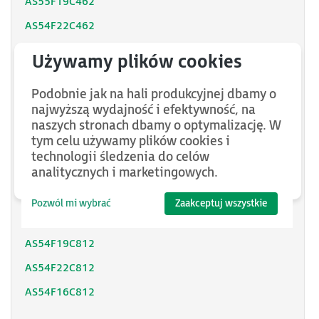
AS55F19C462
AS54F22C462
AS54F10C462
AS54F12C462
Podobnie jak na hali produkcyjnej dbamy o
AS54F13C462
najwyższą wydajność i efektywność, na
AS54F15C462
naszych stronach dbamy o optymalizację. W
tym celu używamy plików cookies i
AS54F16C462
technologii śledzenia do celów
AS54F19C462
analitycznych i marketingowych.
AS54F10C812
Pozwól mi wybrać
Zaakceptuj wszystkie
AS54F13C812
AS54F19C812
AS54F22C812
AS54F16C812