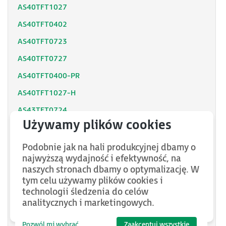
AS40TFT1027
AS40TFT0402
AS40TFT0723
AS40TFT0727
AS40TFT0400-PR
AS40TFT1027-H
AS43TFT0724
AS43TFT0725
AS43TFT0425
Podobnie jak na hali produkcyjnej dbamy o
najwyższą wydajność i efektywność, na
AS40TFT0723-R4
naszych stronach dbamy o optymalizację. W
AS43TFT1025
tym celu używamy plików cookies i
technologii śledzenia do celów
AS43TFT1024
analitycznych i marketingowych.
AS40TFT1227
Pozwól mi wybrać
Zaakceptuj wszystkie