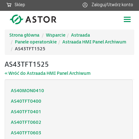
Sklep
Zaloguj/Utwórz konto
Poka
nawig
Strona główna
Wsparcie
Astraada
Panele operatorskie
Astraada HMI Panel Archiwum
AS43TFT1525
AS43TFT1525
« Wróć do Astraada HMI Panel Archiwum
AS40MON0410
AS40TFT0400
AS40TFT0401
AS40TFT0602
AS40TFT0603