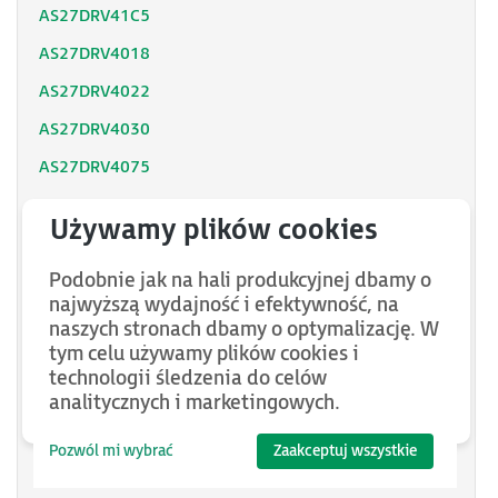
AS27DRV41C5
AS27DRV4018
AS27DRV4022
AS27DRV4030
AS27DRV4075
AS27DRV4090
AS27DRV42C2
Podobnie jak na hali produkcyjnej dbamy o
AS27DRV44C0
najwyższą wydajność i efektywność, na
AS27DRV45C5
naszych stronach dbamy o optymalizację. W
tym celu używamy plików cookies i
AS27DRV47C5
technologii śledzenia do celów
AS27DRV4110
analitycznych i marketingowych.
AS27DRV4132
Pozwól mi wybrać
Zaakceptuj wszystkie
AS27DRV4160