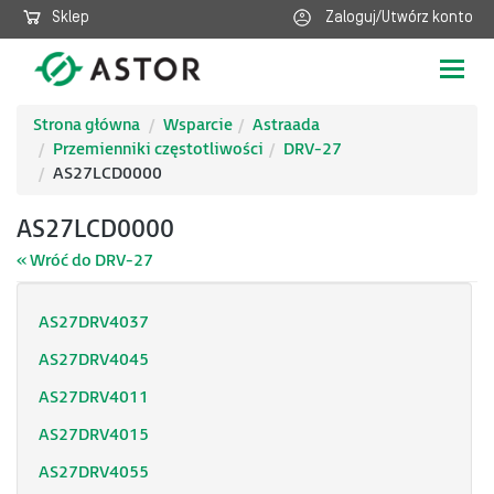
Sklep
Zaloguj/Utwórz konto
Poka
nawig
Strona główna
Wsparcie
Astraada
Przemienniki częstotliwości
DRV-27
AS27LCD0000
AS27LCD0000
« Wróć do DRV-27
AS27DRV4037
AS27DRV4045
AS27DRV4011
AS27DRV4015
AS27DRV4055