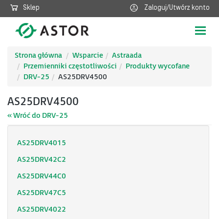
Sklep
Zaloguj/Utwórz konto
Poka
nawig
Strona główna
Wsparcie
Astraada
Przemienniki częstotliwości
Produkty wycofane
DRV-25
AS25DRV4500
AS25DRV4500
« Wróć do DRV-25
AS25DRV4015
AS25DRV42C2
AS25DRV44C0
AS25DRV47C5
AS25DRV4022