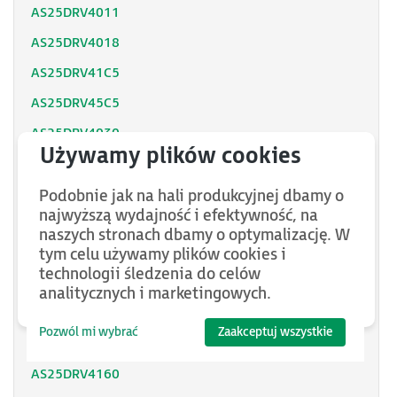
AS25DRV4011
AS25DRV4018
AS25DRV41C5
AS25DRV45C5
AS25DRV4030
AS25DRV4037
AS25DRV4045
Podobnie jak na hali produkcyjnej dbamy o
najwyższą wydajność i efektywność, na
AS25DRV4055
naszych stronach dbamy o optymalizację. W
tym celu używamy plików cookies i
AS25DRV4075
technologii śledzenia do celów
AS25DRV4090
analitycznych i marketingowych.
AS25DRV4110
Pozwól mi wybrać
Zaakceptuj wszystkie
AS25DRV4132
AS25DRV4160