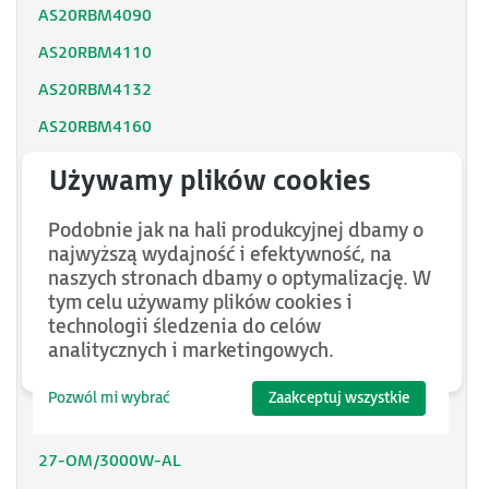
AS20RBM4090
AS20RBM4110
AS20RBM4132
AS20RBM4160
13.6-OM/6000W
20-OM/4500W
Podobnie jak na hali produkcyjnej dbamy o
3.7-OM/20KW
najwyższą wydajność i efektywność, na
6.8-OM/12KW
naszych stronach dbamy o optymalizację. W
tym celu używamy plików cookies i
AS20DBM4110
technologii śledzenia do celów
analitycznych i marketingowych.
100-OM/600W-AL
150-OM/390W-AL
Pozwól mi wybrać
Zaakceptuj wszystkie
250-OM/260W-AL
27-OM/3000W-AL