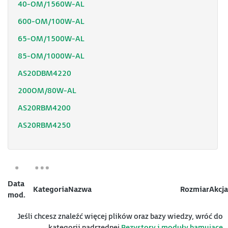
40-OM/1560W-AL
600-OM/100W-AL
65-OM/1500W-AL
85-OM/1000W-AL
AS20DBM4220
200OM/80W-AL
AS20RBM4200
AS20RBM4250
Data
Kategoria
Nazwa
Rozmiar
Akcja
mod.
Jeśli chcesz znaleźć więcej plików oraz bazy wiedzy, wróć do
kategorii nadrzędnej
Rezystory i moduły hamujące