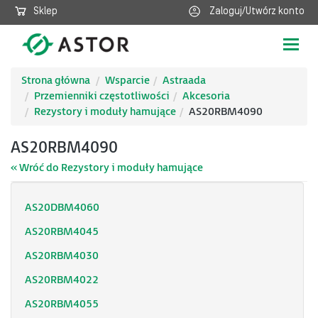
Sklep
Zaloguj/Utwórz konto
Poka
nawig
Strona główna
Wsparcie
Astraada
Przemienniki częstotliwości
Akcesoria
Rezystory i moduły hamujące
AS20RBM4090
AS20RBM4090
« Wróć do Rezystory i moduły hamujące
AS20DBM4060
AS20RBM4045
AS20RBM4030
AS20RBM4022
AS20RBM4055