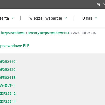
S
ferta
Wiedza i wsparcie
O nas
a bezprzewodowa
Sensory Bezprzewodowe BLE
AMC-IDF03240
ezprzewodowe BLE
DF25244C
DF25242C
DF30241B
W-IIoT-1
IDF25242
IDF25244