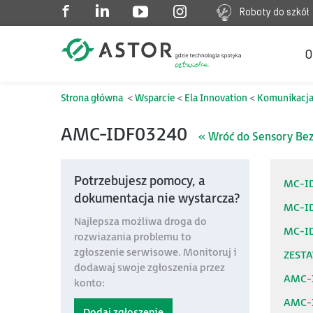
Roboty do szkół
O
Strona główna
Wsparcie
Ela Innovation
Komunikacj
AMC-IDF03240
« Wróć do Sensory B
Potrzebujesz pomocy, a
MC-I
dokumentacja nie wystarcza?
MC-I
Najlepsza możliwa droga do
MC-I
rozwiazania problemu to
zgłoszenie serwisowe. Monitoruj i
ZESTA
dodawaj swoje zgłoszenia przez
AMC-
konto:
AMC-
Dodaj zgłoszenie