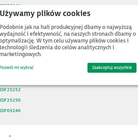
IDF30241
IDF10340
IDF28240
Podobnie jak na hali produkcyjnej dbamy o najwyższą
wydajność i efektywność, na naszych stronach dbamy o
IDF25248
optymalizację. W tym celu używamy plików cookies i
technologii śledzenia do celów analitycznych i
IDF25247
marketingowych.
IDF25240
Pozwól mi wybrać
Zaakceptuj wszystkie
IDF25243
IDF25249
IDF25252
IDF25250
IDF03240