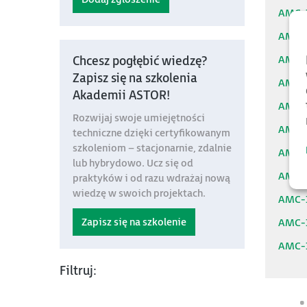
AMC-
AMC-
AMC-
Chcesz pogłębić wiedzę?
Zapisz się na szkolenia
AMC-
Akademii ASTOR!
AMC-
Rozwijaj swoje umiejętności
AMC-
techniczne dzięki certyfikowanym
szkoleniom – stacjonarnie, zdalnie
AMC-
lub hybrydowo. Ucz się od
AMC-
praktyków i od razu wdrażaj nową
wiedzę w swoich projektach.
AMC-
Zapisz się na szkolenie
AMC-
AMC-
Filtruj: