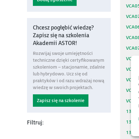
VCA0
VCA0
VCA0
Chcesz pogłębić wiedzę?
Zapisz się na szkolenia
VCA0
Akademii ASTOR!
VCA0
Rozwijaj swoje umiejętności
VCA0
techniczne dzięki certyfikowanym
szkoleniom – stacjonarnie, zdalnie
VCA0
lub hybrydowo. Ucz się od
VCA0
praktyków i od razu wdrażaj nową
wiedzę w swoich projektach.
VCA0
Zapisz się na szkolenie
VCA0
1313
1313
Filtruj:
1313