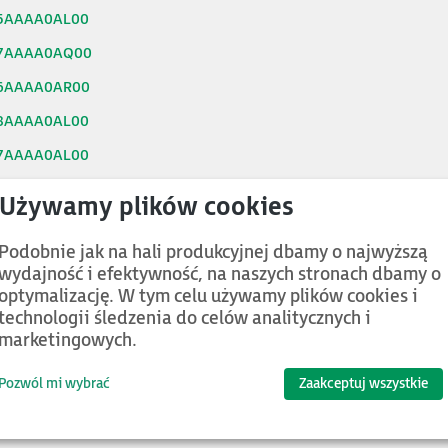
5AAAA0AL00
7AAAA0AQ00
6AAAA0AR00
8AAAA0AL00
7AAAA0AL00
9AAAA0AP00
5AAAA0AQ00
Podobnie jak na hali produkcyjnej dbamy o najwyższą
8AAAA0AA00
wydajność i efektywność, na naszych stronach dbamy o
5AAAA0AP00
optymalizację. W tym celu używamy plików cookies i
technologii śledzenia do celów analitycznych i
9AAAA0AL00
marketingowych.
0251-002
Pozwól mi wybrać
Zaakceptuj wszystkie
0251-012
0251-008