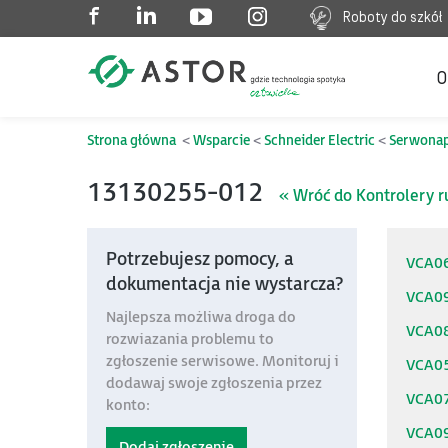
Roboty do szkół
O
Strona główna
Wsparcie
Schneider Electric
Serwonap
13130255-012
« Wróć do Kontrolery r
Potrzebujesz pomocy, a
VCA0
dokumentacja nie wystarcza?
VCA0
Najlepsza możliwa droga do
VCA0
rozwiazania problemu to
zgłoszenie serwisowe. Monitoruj i
VCA0
dodawaj swoje zgłoszenia przez
VCA0
konto:
VCA0
Dodaj zgłoszenie