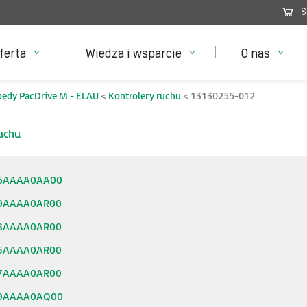
S
ferta
Wiedza i wsparcie
O nas
ędy PacDrive M - ELAU
Kontrolery ruchu
13130255-012
uchu
6AAAA0AA00
9AAAA0AR00
8AAAA0AR00
5AAAA0AR00
7AAAA0AR00
9AAAA0AQ00