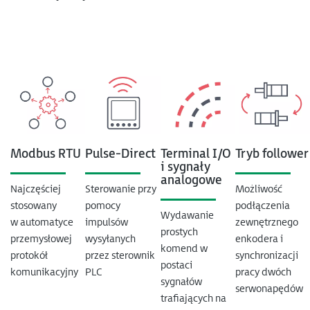
Modbus RTU
Pulse-Direct
Terminal I/O
Tryb follower
i sygnały
analogowe
Najczęściej
Sterowanie przy
Możliwość
stosowany
pomocy
podłączenia
Wydawanie
w automatyce
impulsów
zewnętrznego
prostych
przemysłowej
wysyłanych
enkodera i
komend w
protokół
przez sterownik
synchronizacji
postaci
komunikacyjny
PLC
pracy dwóch
sygnałów
serwonapędów
trafiających na