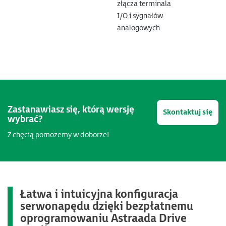
złącza terminala
I/O i sygnałów
analogowych
Zastanawiasz się, którą wersję
Skontaktuj się
wybrać?
Z chęcią pomożemy w doborze!
Łatwa i intuicyjna konfiguracja
serwonapędu dzięki bezpłatnemu
oprogramowaniu
Astraada Drive