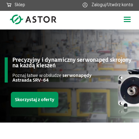
Sklep
Zaloguj/Utwórz konto
Poka
nawig
Precyzyjny i dynamiczny serwonapęd skrojony
na każdą kieszeń
Poznaj łatwe w obsłudze
serwonapędy
Astraada SRV-64
Skorzystaj z oferty