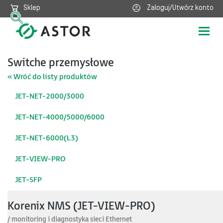
Sklep
Zaloguj/Utwórz konto
Poka
nawig
Switche przemysłowe
« Wróć do listy produktów
JET-NET-2000/3000
JET-NET-4000/5000/6000
JET-NET-6000(L3)
JET-VIEW-PRO
JET-SFP
Korenix NMS (JET-VIEW-PRO)
/ monitoring i diagnostyka sieci Ethernet