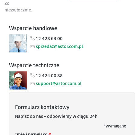
Zostaw wiadomość lub zadaj pytanie – odpowiemy
niezwłocznie.
Wsparcie handlowe
12 428 63 00
sprzedaz@astor.com.pl
Wsparcie techniczne
12 424 00 88
support@astor.com.pl
Formularz kontaktowy
Napisz do nas - odpowiemy w ciągu 24h
*
wymagane
Imię i nazwisko:
*