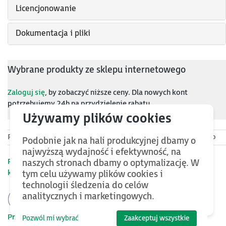
Licencjonowanie
Dokumentacja i pliki
Wybrane produkty ze sklepu internetowego
Zaloguj się
, by zobaczyć niższe ceny. Dla nowych kont
potrzebujemy 24h na przydzielenie rabatu.
Produkt
Cena netto
Podobnie jak na hali produkcyjnej dbamy o
najwyższą wydajność i efektywność, na
Przejdź do sklepu by zobaczyć pozostałe produkty w tej
naszych stronach dbamy o optymalizację. W
kategorii »
tym celu używamy plików cookies i
technologii śledzenia do celów
analitycznych i marketingowych.
Kontakt
Przejdź do kontaktu »
Pozwól mi wybrać
Zaakceptuj wszystkie