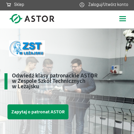
Sklep
Zaloguj/Utwórz konto
Poka
nawig
Odwiedź klasy patronackie ASTOR
w Zespole Szkół Technicznych
w Leżajsku
Zapytaj o patronat ASTOR