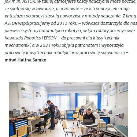
jak m.in. ASTOR. W takiej atmosferze każdy nauczyciel może poczuć,
że spełnia się w zawodzie, a uczniowie – że ich nauczyciele mają
entuzjazm do pracy i stosują nowoczesne metody nauczania. Z firmą
ASTOR współpracujemy od 2013 roku – wówczas dostarczyła dla nas
pierwsze systemy automatyki i robotyki, w tym roboty przemysłowe
Kawasaki Robotics i EPSON – do pracowni dla klasy ‘technik
mechatronik’, a w 2021 roku objęła patronatem i wyposażyła
pracownię klasy ‘technik robotyk’ oraz pracownię spawalniczą
–
mówi Halina Samko